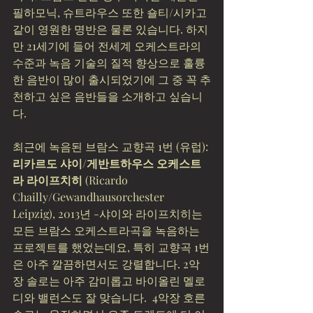
필하모닉, 슈트라우스 또한 숄티/시카고 
같이 영원한 명반은 물론 있습니다. 하지
만 21세기에 들어 전세계 오케스트라의 
수준과 녹음 기술의 질적 향상으로 훌륭
한 음반이 많이 출시되었기에 그 중 꼭 추
천하고 싶은 음반들을 소개하고 싶습니
다.
최근에 녹음된 브람스 교향곡 1번 (유럽):
리카르도 샤이/게반트하우스 오케스트
라 라이프치히
 (Ricardo 
Chailly/Gewandhausorchester 
Leipzig), 2013년 -샤이와 라이프치히는 
모든 브람스 오케스트라곡을 녹음하는 
프로젝트를 했었는데요, 특히 교향곡 1번
은 아주 깔끔하면서도 강렬합니다. 2악
장 솔로는 아주 감미롭고 바이올린 멜로
디와 밸런스도 잘 맞습니다.  4악장 호른 