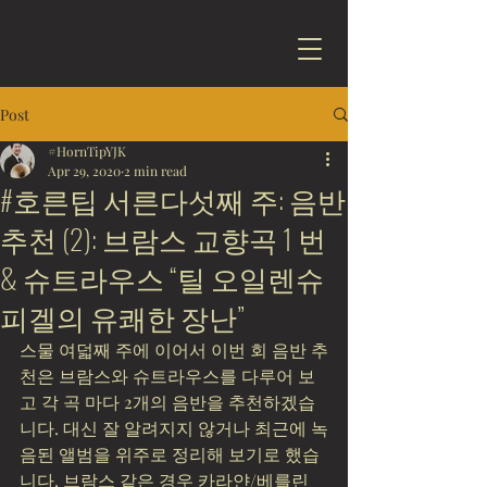
Post
#HornTipYJK
Apr 29, 2020
2 min read
#호른팁 서른다섯째 주: 음반
추천 (2): 브람스 교향곡 1 번
& 슈트라우스 “틸 오일렌슈
피겔의 유쾌한 장난”
스물 여덟째 주에 이어서 이번 회 음반 추
천은 브람스와 슈트라우스를 다루어 보
고 각 곡 마다 2개의 음반을 추천하겠습
니다. 대신 잘 알려지지 않거나 최근에 녹
음된 앨범을 위주로 정리해 보기로 했습
니다. 브람스 같은 경우 카라얀/베를린 