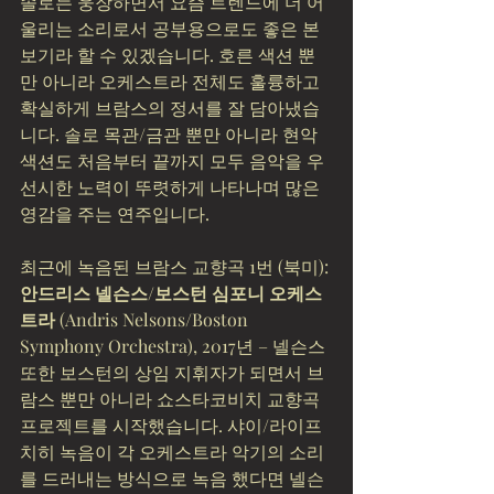
솔로는 웅장하면서 요즘 트렌드에 더 어
울리는 소리로서 공부용으로도 좋은 본
보기라 할 수 있겠습니다. 호른 색션 뿐
만 아니라 오케스트라 전체도 훌륭하고 
확실하게 브람스의 정서를 잘 담아냈습
니다. 솔로 목관/금관 뿐만 아니라 현악 
색션도 처음부터 끝까지 모두 음악을 우
선시한 노력이 뚜렷하게 나타나며 많은 
영감을 주는 연주입니다.
최근에 녹음된 브람스 교향곡 1번 (북미):
안드리스 넬슨스/보스턴 심포니 오케스
트라
 (Andris Nelsons/Boston 
Symphony Orchestra), 2017년 – 넬슨스 
또한 보스턴의 상임 지휘자가 되면서 브
람스 뿐만 아니라 쇼스타코비치 교향곡 
프로젝트를 시작했습니다. 샤이/라이프
치히 녹음이 각 오케스트라 악기의 소리
를 드러내는 방식으로 녹음 했다면 넬슨