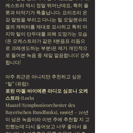
케스트라 역시 정말 뛰어난데요, 특히 플
릇과 타악기가 특출납니다. 요리조리 온
갖 말썽을 부리고 다니는 틸 오일렌슈피
겔의 캐릭터를 제대로 묘사하고 특히 마
지막 틸이 단두대를 피해 도망가는 모습 
(온 오케스트라가 같은 8분음표 리듬으
로 크레셴도하는 부분)은 제가 개인적으
로 들어본 녹음 중 제일 깔끔합니다! 강추
합니다!
아주 최근은 아니지만 추천하고 싶은 
“틸” (유럽):
로린 마젤/바이에른 라디오 심포니 오케
스트라
 (Lorin 
Maazel/Symphonieorchester des 
Bayerischen Rundfunks), 1996년 – 20년
이 넘은 녹음이라 이번 주에 추천할 지 고
민했는데 다시 들어보고 너무 좋아서 올