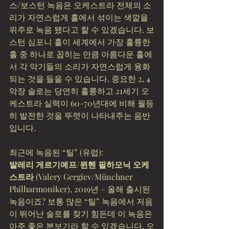
스/보스턴 녹음은 오케스트라 전체의 소
리가 자연스럽게 홀에서 섞이는 색깔을 
위주로 녹음 됐다고 할 수 있겠습니다. 보
스턴 심포니 홀이 세계에서 가장 훌륭한 
홀 중 하나로 꼽히는 만큼 아름다운 홀에
서 각 악기들의 소리가 자연스럽게 융화
되는 것을 들을 수 있습니다. 중요한 2, 4
악장 솔로는 당연히 훌륭하고 21세기 오
케스트라 실력이 60-70년대에 비해 월등
히 발전한 것을 뚜렷이 나타내주는 음반
입니다.
최근에 녹음된 “틸” (유럽):
발레리 게르기예프/뮌헨 필하모닉 오케
스트라
 (Valery Gergiev/Münchner 
Philharmoniker), 2019년 – 올해 출시된 
녹음이죠? 보통 많은 “틸” 녹음에서 저음
이 뛰어난 솔로를 찾기 힘든데 이 녹음은 
아주 좋은 본보기라 할 수 있겠습니다. 오