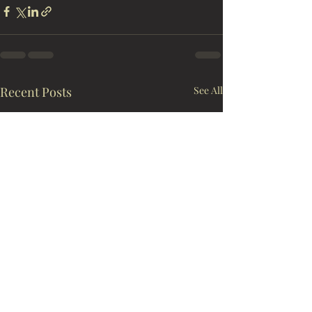
Recent Posts
See All